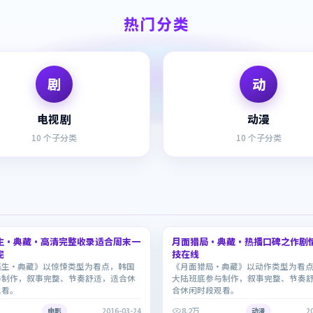
热门分类
剧
动
电视剧
动漫
10
个子分类
10
个子分类
2:08:34
生·典藏·高清完整收录适合周末一
月面猎局·典藏·热播口碑之作剧
9.1
完
技在线
逃生·典藏》以惊悚类型为看点，韩国
《月面猎局·典藏》以动作类型为看
与制作，叙事完整、节奏舒适，适合休
大陆班底参与制作，叙事完整、节奏
观看。
合休闲时段观看。
8.2万
电影
2016-03-24
动漫
2