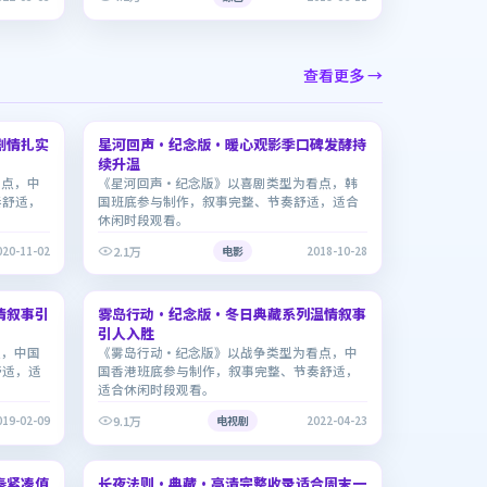
查看更多 →
2:13:15
2:13:29
剧情扎实
星河回声·纪念版·暖心观影季口碑发酵持
6.3
续升温
看点，中
《星河回声·纪念版》以喜剧类型为看点，韩
奏舒适，
国班底参与制作，叙事完整、节奏舒适，适合
休闲时段观看。
2.1万
020-11-02
电影
2018-10-28
2:03:48
1:47:36
情叙事引
雾岛行动·纪念版·冬日典藏系列温情叙事
7.0
引人入胜
点，中国
《雾岛行动·纪念版》以战争类型为看点，中
舒适，适
国香港班底参与制作，叙事完整、节奏舒适，
适合休闲时段观看。
9.1万
019-02-09
电视剧
2022-04-23
1:57:25
1:50:46
奏紧凑值
长夜法则·典藏·高清完整收录适合周末一
7.9