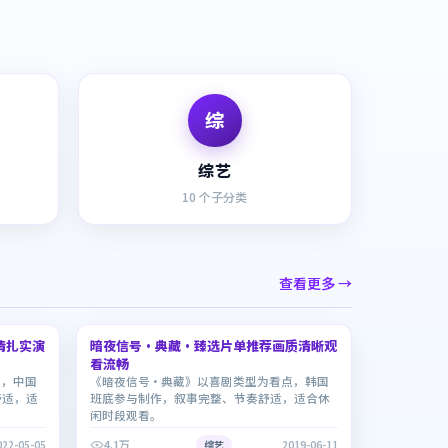
综
综艺
10
个子分类
查看更多 →
2:09:39
2:38:44
情扎实演
暗夜信号·典藏·臻选片单推荐画质清晰观
7.8
看流畅
点，中国
《暗夜信号·典藏》以喜剧类型为看点，韩国
舒适，适
班底参与制作，叙事完整、节奏舒适，适合休
闲时段观看。
4.1万
022-05-05
综艺
2019-06-11