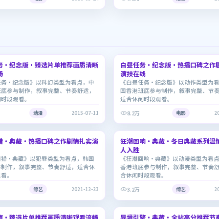
2:44:38
务·纪念版·臻选片单推荐画质清晰
白昼任务·纪念版·热播口碑之作
9.3
畅
演技在线
任务·纪念版》以科幻类型为看点，中
《白昼任务·纪念版》以动作类型为
班底参与制作，叙事完整、节奏舒适，
国香港班底参与制作，叙事完整、节
闲时段观看。
适合休闲时段观看。
8.2万
动漫
2015-07-11
电影
2
2:10:45
猎·典藏·热播口碑之作剧情扎实演
狂潮回响·典藏·冬日典藏系列温
7.0
人入胜
围猎·典藏》以犯罪类型为看点，韩国
《狂潮回响·典藏》以动漫类型为看
与制作，叙事完整、节奏舒适，适合休
香港班底参与制作，叙事完整、节奏
观看。
合休闲时段观看。
3.2万
综艺
2021-12-23
综艺
2
2:08:50
声·臻选片单推荐画质清晰观看流畅
异境引擎·典藏·全站高分推荐节
7.0