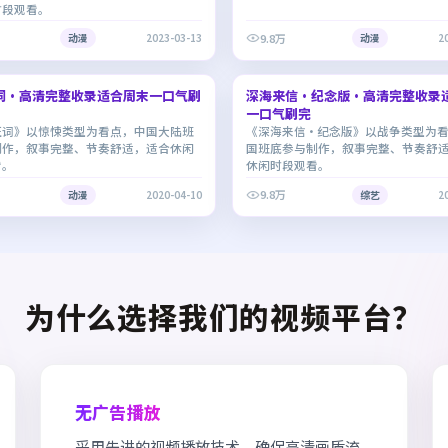
时段观看。
9.8万
动漫
2023-03-13
动漫
2
2:24:10
词·高清完整收录适合周末一口气刷
深海来信·纪念版·高清完整收录
7.4
一口气刷完
证词》以惊悚类型为看点，中国大陆班
《深海来信·纪念版》以战争类型为
制作，叙事完整、节奏舒适，适合休闲
国班底参与制作，叙事完整、节奏舒
看。
休闲时段观看。
9.8万
动漫
2020-04-10
综艺
2
为什么选择我们的视频平台？
无广告播放
采用先进的视频播放技术，确保高清画质流