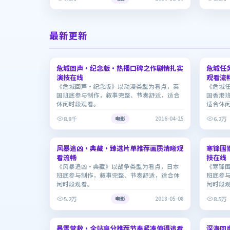
最新更新
2:45:33
危城回声·纪念版·热播口碑之作剧情扎实
8.0
危城任
6.3
演技在线
观看流
《危城回声·纪念版》以动漫类型为看点，英
《危城
国班底参与制作，叙事完整、节奏舒适，适合
国香港
休闲时段观看。
适合休
8.8千
6.2万
电影
2016-04-25
1:43:32
风暴追凶·典藏·臻选片单推荐画质清晰观
9.1
寒锋围
7.8
看流畅
技在线
《风暴追凶·典藏》以战争类型为看点，日本
《寒锋
班底参与制作，叙事完整、节奏舒适，适合休
班底参
闲时段观看。
闲时段
5.2万
8.5万
电影
2018-05-08
2:19:55
暴雪营救·全站高分推荐节奏紧凑值得追看
7.3
深海回
6.9