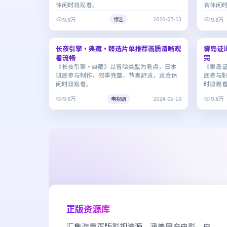
休闲时段观看。
合休闲
9.8万
9.8万
综艺
2020-07-13
1:58:32
长夜引擎·典藏·臻选片单推荐画质清晰观
7.0
雾岛证
8.3
看流畅
完
《长夜引擎·典藏》以冒险类型为看点，日本
《雾岛
班底参与制作，叙事完整、节奏舒适，适合休
底参与
闲时段观看。
时段观
9.8万
9.8万
电视剧
2024-05-10
正版资源库
汇集海量正版影视资源，涵盖国产电影、电