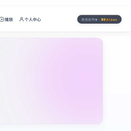
播放
个人中心
✈️
商务合作
·
BBAA
seo