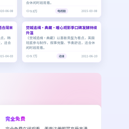
合休闲时段观看。
9.8万
020-06-08
电视剧
2015-03-08
1:28:52
2:00:23
适合周末
焚城追缉·典藏·暖心观影季口碑发酵持续
9.0
升温
看点，韩
《焚城追缉·典藏》以喜剧类型为看点，英国
适，适合
班底参与制作，叙事完整、节奏舒适，适合休
闲时段观看。
9.7万
015-04-03
动漫
2022-06-20
完全免费
完全免费在线观看，无需注册即可享受高清