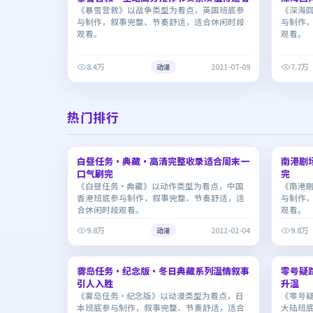
《暴雪营救》以战争类型为看点，英国班底参
《深海
与制作，叙事完整、节奏舒适，适合休闲时段
与制作
观看。
观看。
8.4万
7.7万
动漫
2021-07-09
热门排行
2:22:52
白昼任务·典藏·高清完整收录适合周末一
7.3
南港剧
8.5
口气刷完
完
《白昼任务·典藏》以动作类型为看点，中国
《南港
香港班底参与制作，叙事完整、节奏舒适，适
与制作
合休闲时段观看。
观看。
9.8万
9.8万
动漫
2022-02-04
2:18:36
雾岛任务·纪念版·冬日典藏系列温情叙事
7.6
零号疑
7.5
引人入胜
升温
《雾岛任务·纪念版》以动漫类型为看点，日
《零号
本班底参与制作，叙事完整、节奏舒适，适合
大陆班