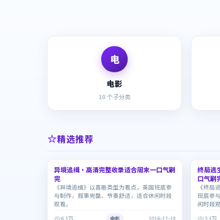
电
电影
10
个子分类
精选推荐
2:41:22
异境追缉·高清完整收录适合周末一口气刷
6.0
终局逃
8.4
完
口气刷
《异境追缉》以喜剧类型为看点，英国班底参
《终局
与制作，叙事完整、节奏舒适，适合休闲时段
班底参
观看。
闲时段
6.1万
2.1万
电影
2016-12-18