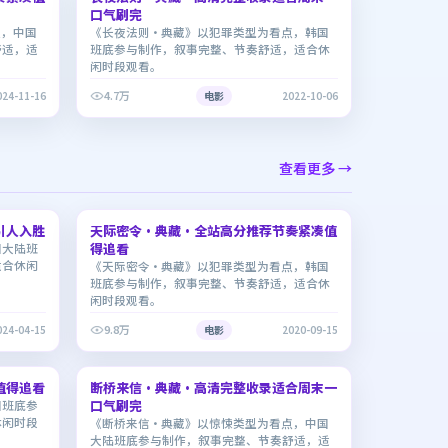
口气刷完
点，中国
《长夜法则·典藏》以犯罪类型为看点，韩国
舒适，适
班底参与制作，叙事完整、节奏舒适，适合休
闲时段观看。
4.7万
024-11-16
电影
2022-10-06
查看更多 →
2:04:12
1:42:43
引人入胜
天际密令·典藏·全站高分推荐节奏紧凑值
8.2
得追看
国大陆班
适合休闲
《天际密令·典藏》以犯罪类型为看点，韩国
班底参与制作，叙事完整、节奏舒适，适合休
闲时段观看。
9.8万
024-04-15
电影
2020-09-15
2:14:19
2:12:16
值得追看
断桥来信·典藏·高清完整收录适合周末一
6.4
口气刷完
国班底参
休闲时段
《断桥来信·典藏》以惊悚类型为看点，中国
大陆班底参与制作，叙事完整、节奏舒适，适